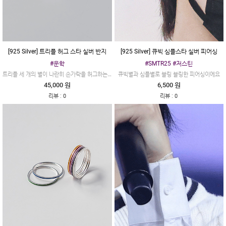
[925 Silver] 트리플 허그 스타 실버 반지
[925 Silver] 큐빅 심플스타 실버 피어싱
#운학
#SMTR25 #저스틴
트리플 세 개의 별이 나란히 손가락을 허그하는 착용감이 좋은 실버 반지입니다
큐빅별과 심플별로 블링 블링한 피어싱이에요
45,000 원
6,500 원
:
:
리뷰
0
리뷰
0