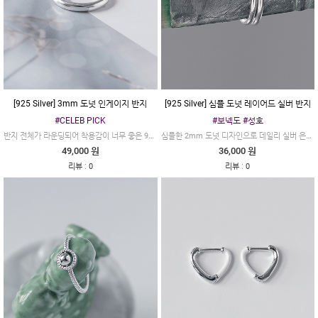
[925 Silver] 3mm 도넛 인게이지 반지
[925 Silver] 심플 도넛 레이어드 실버 반지
#CELEB PICK
#보넥도 #성호
반지 전체가 라운딩되어 착용감이 너무 좋은 925 실버 반지입니다
심플한 2mm 도넛 디자인으로 데일리 실버 은반지
49,000 원
36,000 원
:
:
리뷰
0
리뷰
0