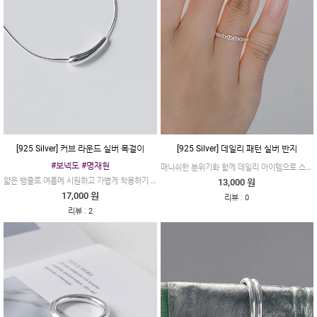
[925 Silver] 커브 라운드 실버 목걸이
[925 Silver] 데일리 패턴 실버 반지
#보넥도 #명재현
매니쉬한 분위기화 함께 데일리 아이템으로 스탈일링 하게 연출 가능합니다
얇은 뱀줄로 여름에 시원하고 가볍게 착용하기 좋은 목걸이 입니다
13,000 원
17,000 원
:
리뷰
0
:
리뷰
2