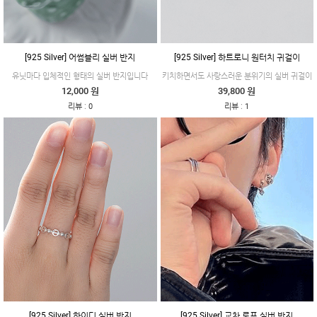
[925 Silver] 어썸블리 실버 반지
[925 Silver] 하트로니 원터치 귀걸이
유닛마다 입체적인 형태의 실버 반지입니다
키치하면서도 사랑스러운 분위기의 실버 귀걸이
12,000 원
39,800 원
:
:
리뷰
0
리뷰
1
[925 Silver] 하이디 실버 반지
[925 Silver] 교차 로프 실버 반지