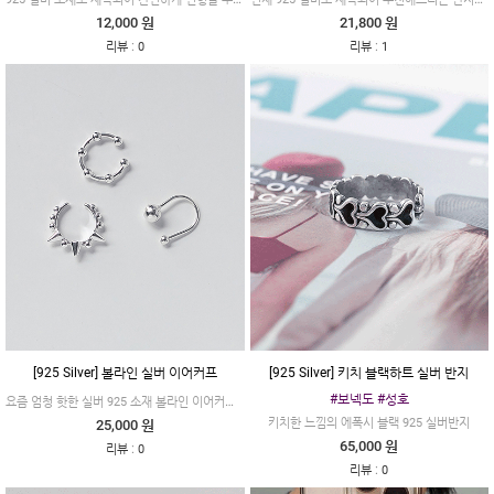
12,000 원
21,800 원
:
:
리뷰
0
리뷰
1
[925 Silver] 볼라인 실버 이어커프
[925 Silver] 키치 블랙하트 실버 반지
#보넥도 #성호
요즘 엄청 핫한 실버 925 소재 볼라인 이어커프 입니다
키치한 느낌의 에폭시 블랙 925 실버반지
25,000 원
65,000 원
:
리뷰
0
:
리뷰
0