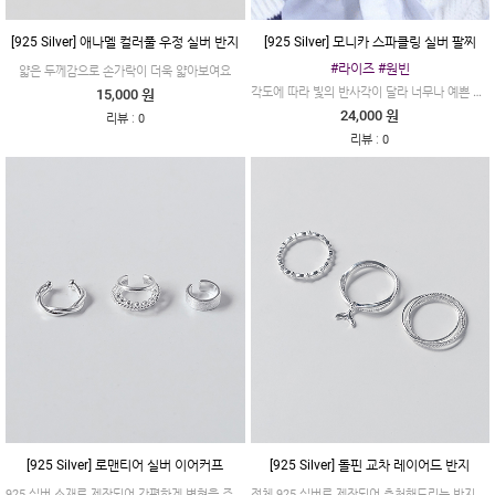
[925 Silver] 애나멜 컬러풀 우정 실버 반지
[925 Silver] 모니카 스파클링 실버 팔찌
#라이즈 #원빈
얇은 두께감으로 손가락이 더욱 얇아보여요
각도에 따라 빛의 반사각이 달라 너무나 예쁜 디자인이에요
15,000 원
24,000 원
:
리뷰
0
:
리뷰
0
[925 Silver] 로맨티어 실버 이어커프
[925 Silver] 돌핀 교차 레이어드 반지
925 실버 소재로 제작되어 간편하게 변형을 주어 쉽게 착용할수있어요
전체 925 실버로 제작되어 추천해드리는 반지입니다