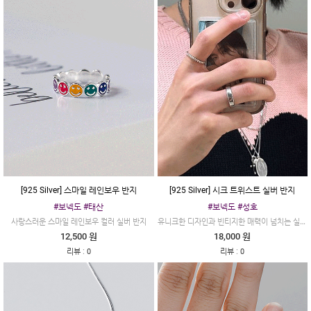
[925 Silver] 스마일 레인보우 반지
[925 Silver] 시크 트위스트 실버 반지
#보넥도 #태산
#보넥도 #성호
유니크한 디자인과 빈티지한 매력이 넘치는 실버 반지 입니다
사랑스러운 스마일 레인보우 컬러 실버 반지
12,500 원
18,000 원
:
:
리뷰
0
리뷰
0