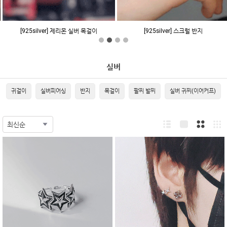
[925silver] 제리몬 실버 목걸이
[925silver] 스크럴 반지
실버
귀걸이
실버피어싱
반지
목걸이
팔찌 발찌
실버 귀찌(이어커프)