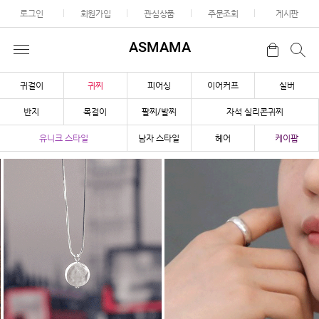
로그인
회원가입
관심상품
주문조회
게시판
ASMAMA
귀걸이
귀찌
피어싱
이어커프
실버
반지
목걸이
팔찌/발찌
자석 실리콘귀찌
유니크 스타일
남자 스타일
헤어
케이팝