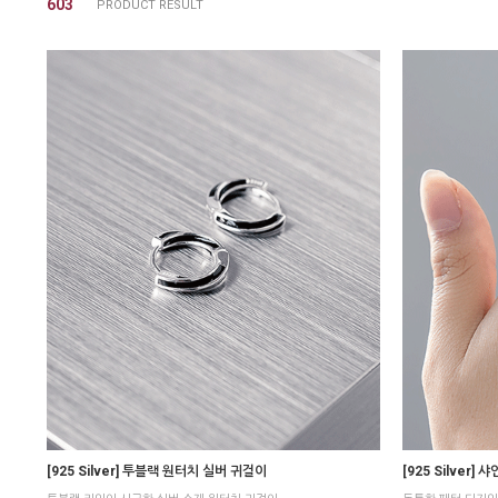
603
[925 Silver] 투블랙 원터치 실버 귀걸이
[925 Silver] 