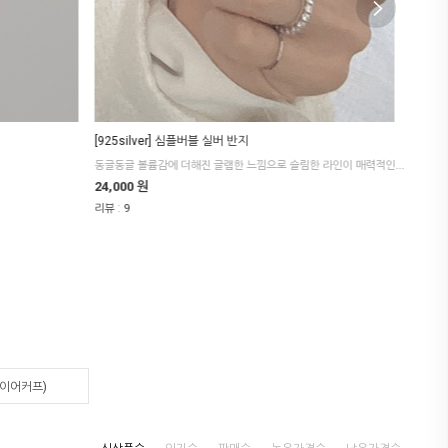
[925silver] 심플버블 실버 반지
[925 
에이티즈 여상
동글동글 볼륨감에 더해진 글램한 느낌으로 슬림한 라인이 매력적인 아이템이에요.
사랑스러
24,000 원
7,000
:
:
리뷰
9
리뷰
0
(이어커프)