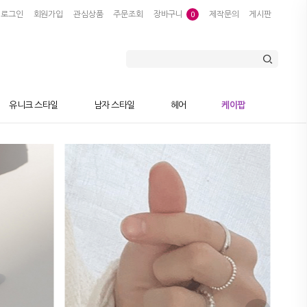
로그인
회원가입
관심상품
주문조회
장바구니
제작문의
게시판
0
유니크 스타일
남자 스타일
헤어
케이팝