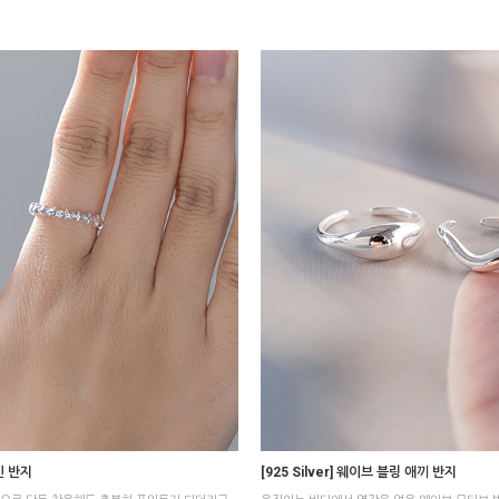
샤인 반지
[925 Silver] 웨이브 블링 애끼 반지