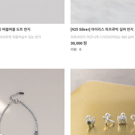
] 엔틱 버블버블 도트 반지
[925 Silver] 아이리스 하프큐빅 실버 반지
리쉬하게 착용하실수 있는 반지
하프라인이 어긋나게 디자인되어있는 925 실버
30,000 원
리뷰 :
0