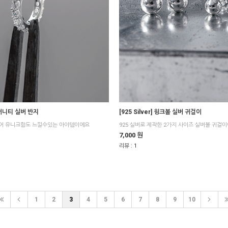
 이터니티 실버 반지
[925 Silver] 윙크볼 실버 귀걸이
어 유니크함도 느낄수있는 아이템이에요
925 실버로 제작한 2가지 사이즈 실버볼 귀걸이에
7,000 원
리뷰 :
1
1
2
3
4
5
6
7
8
9
10