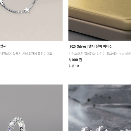
 팔찌
[925 Silver] 엘사 실버 피어싱
 제작되어 착용시 가벼움감이 특징이에요
자연스러운 컬러감과 라인이 돋보이는 925 실
8,000 원
리뷰 :
0