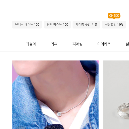
CHECK
유니크 베스트 100
귀찌 베스트 100
케이팝 주간 리뷰
신상할인 10%
귀걸이
귀찌
피어싱
이어커프
실