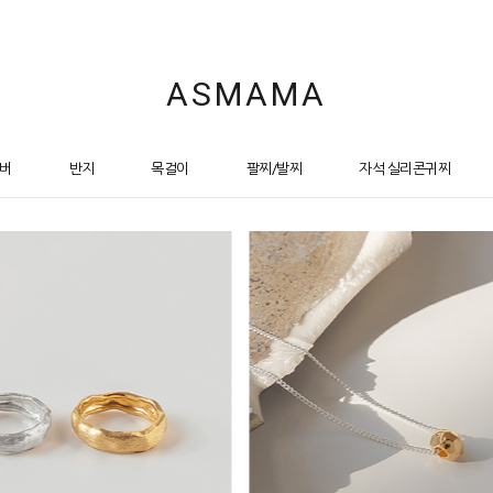
ASMAMA
버
반지
목걸이
팔찌/발찌
자석 실리콘귀찌