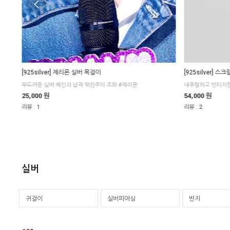
[925silver] 제리몬 실버 목걸이
[925silver] 스
부드러운 실버 체인과 납작 핵진주의 조화 #제리몬
내추럴하고 빈티지한
25,000 원
54,000 원
:
:
리뷰
1
리뷰
2
실버
귀걸이
실버피어싱
반지