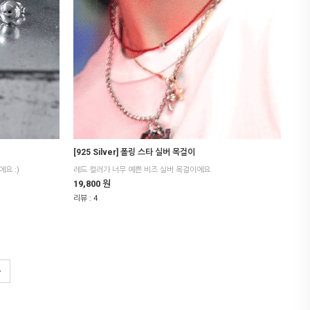
[925 Silver] 폴링 스타 실버 목걸이
요 :)
레드 컬러가 너무 예쁜 비즈 실버 목걸이에요
19,800 원
리뷰 :
4