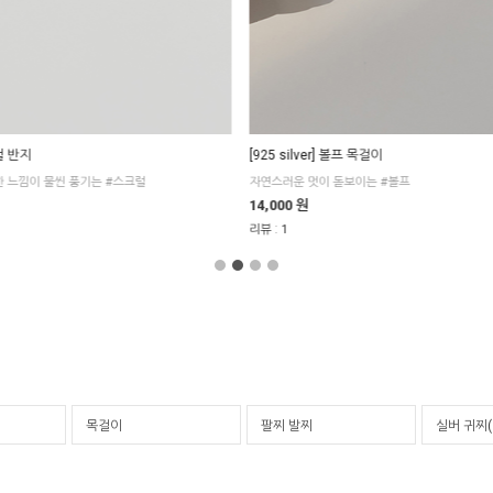
크럴 반지
[925 silver] 볼프 목걸이
 느낌이 물씬 풍기는 #스크럴
자연스러운 멋이 돋보이는 #볼프
14,000 원
:
리뷰
1
목걸이
팔찌 발찌
실버 귀찌