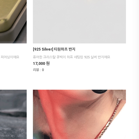
[925 Silver] 티원하프 반지
버 피어싱이에요
퓨어한 크리스탈 큐빅이 하프 세팅된 925 실버 반지에요
17,000 원
리뷰 :
0