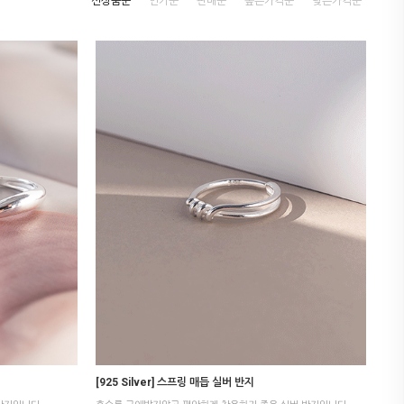
신상품순
인기순
판매순
높은가격순
낮은가격순
[925 Silver] 스프링 매듭 실버 반지