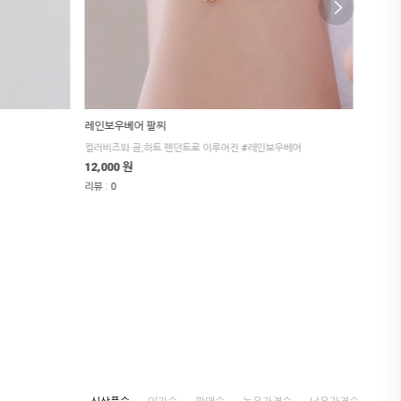
레인보우베어 팔찌
피기 
컬러비즈와 곰,하트 펜던트로 이루어진 #레인보우베어
볼드하고
12,000 원
Sold O
:
:
리뷰
3
리뷰
0