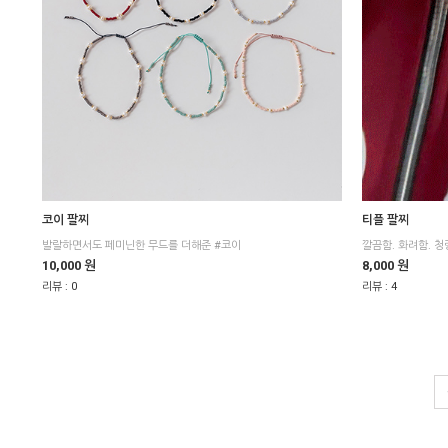
코이 팔찌
티플 팔찌
발랄하면서도 페미닌한 무드를 더해준 #코이
깔끔함. 화려함. 
10,000 원
8,000 원
리뷰 :
0
리뷰 :
4