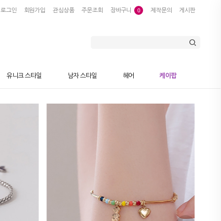
로그인
회원가입
관심상품
주문조회
장바구니
제작문의
게시판
0
유니크 스타일
남자 스타일
헤어
케이팝