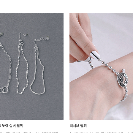
 링크 투링 실버 팔찌
엑시브 팔찌