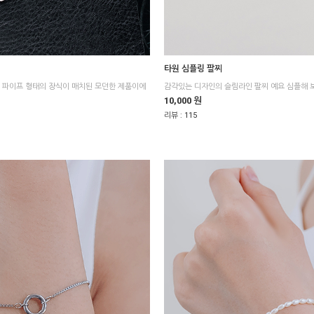
타원 심플링 팔찌
10,000 원
리뷰 :
115