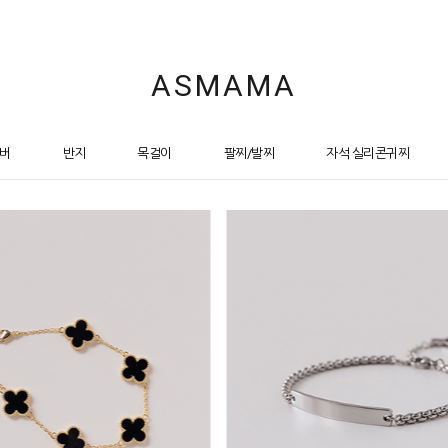
ASMAMA
버
반지
목걸이
팔찌/발찌
자석 실리콘귀찌