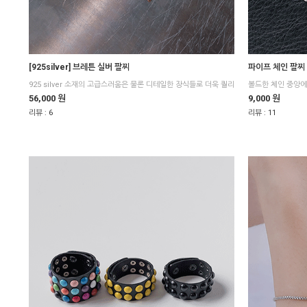
[925silver] 브레튼 실버 팔찌
파이프 체인 팔찌
56,000 원
9,000 원
리뷰 :
6
리뷰 :
11