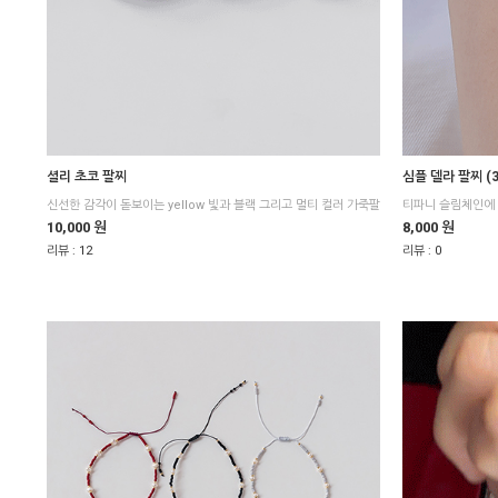
셜리 초코 팔찌
심플 델라 팔찌 (
티파니 슬림체인에 
10,000 원
8,000 원
리뷰 :
12
리뷰 :
0