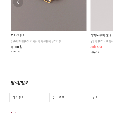
로지컬 팔찌
에피노 팔찌 (양면
흑단목 소재의 볼과 실버 링이 어우러져 깔끔한 포인트가 되어주는 #새디
심플하고 깔끔한 디자인의 체인팔찌 #로지컬
5개의 클로버 모양
8,000 원
Sold Out
:
:
리뷰
2
리뷰
2
팔찌/발찌
패션 팔찌
실버 팔찌
발찌