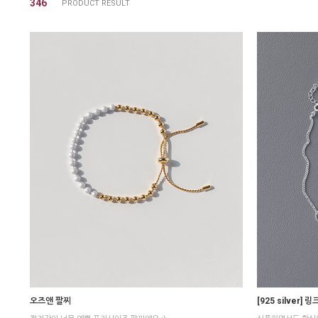
346
오즈앤 팔찌
[925 silver]