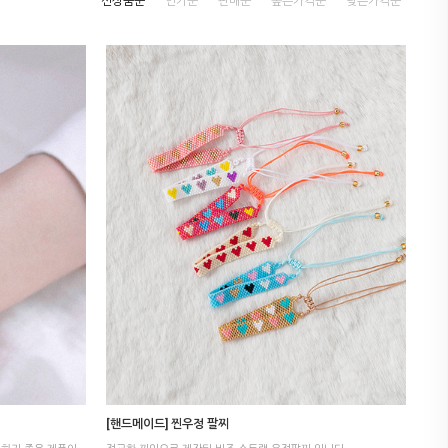
신상품순
인기순
판매순
높은가격순
낮은가격순
[핸드메이드] 찐우정 팔찌