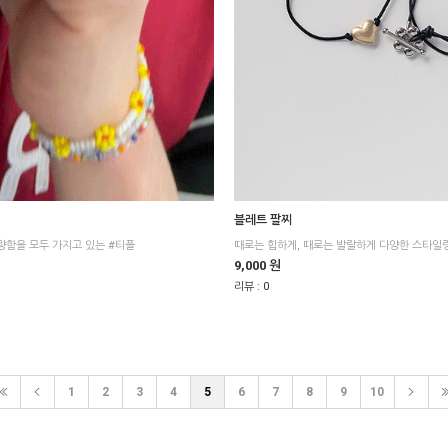
블레트 팔찌
청량함을 모두 가지고 있는 #티플
9,000 원
리뷰 :
0
1
2
3
4
5
6
7
8
9
10