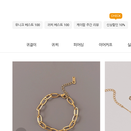
CHECK
유니크 베스트 100
귀찌 베스트 100
케이팝 주간 리뷰
신상할인 10%
귀걸이
귀찌
피어싱
이어커프
실