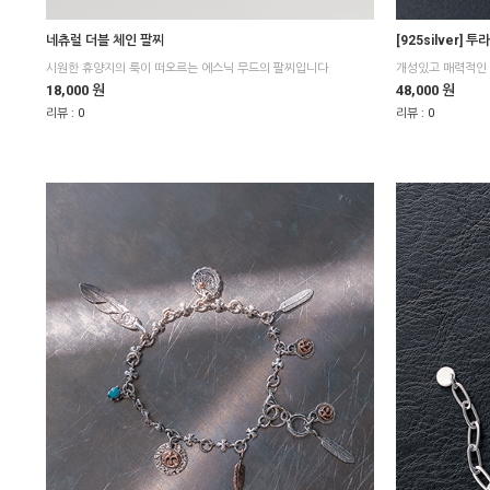
네츄럴 더블 체인 팔찌
[925silver] 
시원한 휴양지의 룩이 떠오르는 에스닉 무드의 팔찌입니다
개성있고 매력적인 
18,000 원
48,000 원
리뷰 :
0
리뷰 :
0