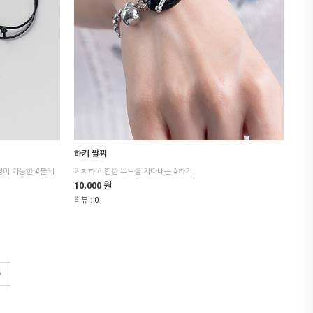
하키 팔찌
키치하고 힙한 무드를 자아내는 #하키
10,000 원
리뷰 :
0