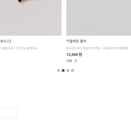
 오닉스)
카멜레온 팔찌
의 쉐입으로 디자인된 #에피노
온도에 따라 색상이 변하는 고래꼬리 #카멜레온
12,500 원
:
리뷰
0