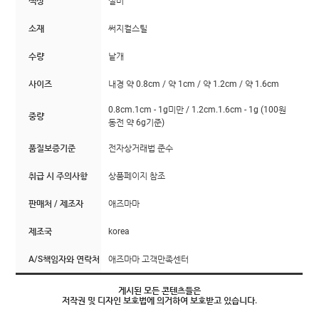
색상
실버
소재
써지컬스틸
수량
낱개
사이즈
내경 약 0.8cm / 약 1cm / 약 1.2cm / 약 1.6cm
0.8cm.1cm - 1g미만 / 1.2cm.1.6cm - 1g (100원
중량
동전 약 6g기준)
품질보증기준
전자상거래법 준수
취급 시 주의사항
상품페이지 참조
판매처 / 제조자
애즈마마
제조국
korea
A/S책임자와 연락처
애즈마마 고객만족센터
게시된 모든 콘텐츠들은
저작권 및 디자인 보호법에 의거하여 보호받고 있습니다.