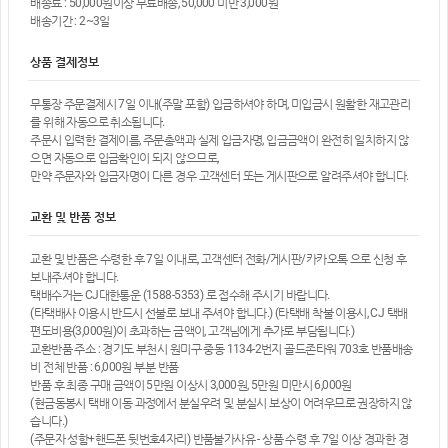
배송료 : 50,000원이상 무료배송, 50,000 미만 3,000원
배송기간 : 2~3일
상품 결제정보
무통장 주문결제시 7일 이내(주말 포함) 입금하셔야 하며, 미입금시 원활한 재고관리
를 위해 자동으로 취소됩니다.
주문시 입력한 결제이름, 주문총액과 실제 입금자명, 입금금액이 완전히 일치하지 않
으면 자동으로 입금확인이 되지 않으므로,
만약 주문자와 입금자명이 다른 경우 고객센터 또는 게시판으로 알려주셔야 합니다.
교환 및 반품 정보
교환 및 반품은 수령한 후 7일 이내로, 고객센터 전화/게시판/카카오톡 으로 신청 후
보내주셔야 합니다.
택배수거는 CJ대한통운 (1588-5353) 로 접수해 주시기 바랍니다.
(타택배사 이용시 반드시 선불로 보내 주셔야 합니다.) (타택배 착불 이용시, CJ 택배
편도비용(3,000원)이 초과하는 금액이, 고객님에게 추가로 부담됩니다.)
교환반품 주소 : 경기도 부천시 원미구 중동 1134-2번지 골드존타워 703호 반품배송
비 전체 반품 : 6,000원 부분 반품
반품 후 최종 구매 금액이 5만원 이상시 3,000원, 5만원 미만시 6,000원
(현금동봉시 택배 이동 과정에서 분실우려 및 분실시 보상이 어려우므로 권장하지 않
습니다.)
(주문자 성함+핸드폰 뒷번호4자리) 반품불가사유 - 상품 수령 후 7일 이상 경과한 경