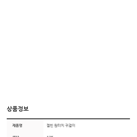
상품정보
제품명
겔빈 원터치 귀걸이