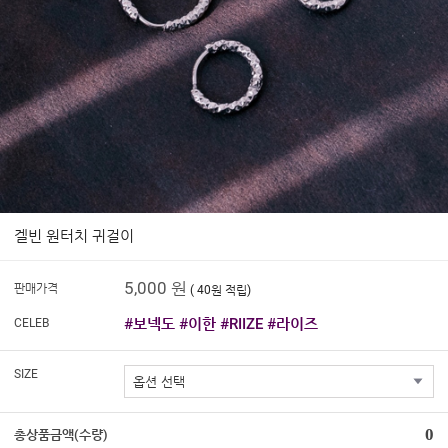
겔빈 원터치 귀걸이
5,000 원
판매가격
( 40원 적립)
#보넥도 #이한 #RIIZE #라이즈
CELEB
SIZE
0
총상품금액(수량)