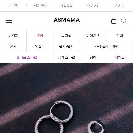
로그인
회원가입
관심상품
주문조회
게시판
ASMAMA
귀걸이
귀찌
피어싱
이어커프
실버
반지
목걸이
팔찌/발찌
자석 실리콘귀찌
유니크 스타일
남자 스타일
헤어
케이팝