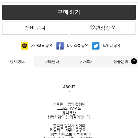
구매하기
장바구니
관심상품
카카오톡 공유
페이스북 공유
트위터 공유
구매안내
구매후기
상품문의
2
상세정보
ABOUT
-
심플한 느낌의 컷팅이
고급스러우면도
유니크한
원터치형의 링 귀걸이입니다.
편리한 원터치 형이라
데일리로 너무나 좋구요~
다양한 사이즈로 기분에 따라