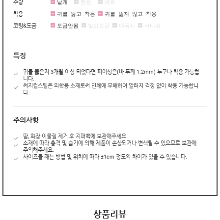
낱개
한쌍
세트
수량
귀를 뚫고 착용
귀를 뚫지 않고 착용
착용
도금안됨
일반도금
에폭시
버니쉬
코팅&도금
특징
귀를 뚫은지 3개월 이상 되었다면 피어싱은(바 두께 1.2mm) 누구나 착용 가능합
니다.
써지컬스틸은 의학용 소재로써 인체애 무해하며 알러지 걱정 없이 착용 가능합니
다.
주의사항
땀, 화장 이물질 제거 후 지퍼백에 보관해주세요.
소재에 따라 충격 및 습기에 의해 제품이 손상되거나 변색될 수 있으므로 보관에
주의해주세요.
사이즈를 재는 방법 및 위치에 따라 ±1cm 정도의 차이가 있을 수 있습니다.
상품리뷰