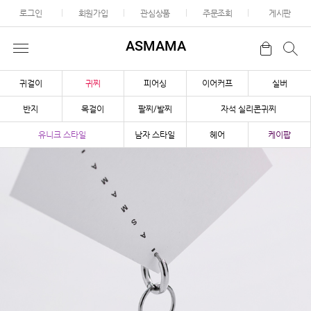
로그인
회원가입
관심상품
주문조회
게시판
ASMAMA
귀걸이
귀찌
피어싱
이어커프
실버
반지
목걸이
팔찌/발찌
자석 실리콘귀찌
유니크 스타일
남자 스타일
헤어
케이팝