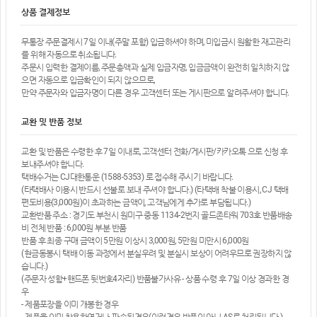
상품 결제정보
무통장 주문결제시 7일 이내(주말 포함) 입금하셔야 하며, 미입금시 원활한 재고관리
를 위해 자동으로 취소됩니다.
주문시 입력한 결제이름, 주문총액과 실제 입금자명, 입금금액이 완전히 일치하지 않
으면 자동으로 입금확인이 되지 않으므로,
만약 주문자와 입금자명이 다른 경우 고객센터 또는 게시판으로 알려주셔야 합니다.
교환 및 반품 정보
교환 및 반품은 수령한 후 7일 이내로, 고객센터 전화/게시판/카카오톡 으로 신청 후
보내주셔야 합니다.
택배수거는 CJ대한통운 (1588-5353) 로 접수해 주시기 바랍니다.
(타택배사 이용시 반드시 선불로 보내 주셔야 합니다.) (타택배 착불 이용시, CJ 택배
편도비용(3,000원)이 초과하는 금액이, 고객님에게 추가로 부담됩니다.)
교환반품 주소 : 경기도 부천시 원미구 중동 1134-2번지 골드존타워 703호 반품배송
비 전체 반품 : 6,000원 부분 반품
반품 후 최종 구매 금액이 5만원 이상시 3,000원, 5만원 미만시 6,000원
(현금동봉시 택배 이동 과정에서 분실우려 및 분실시 보상이 어려우므로 권장하지 않
습니다.)
(주문자 성함+핸드폰 뒷번호4자리) 반품불가사유 - 상품 수령 후 7일 이상 경과한 경
우
- 제품포장을 이미 개봉한 경우
- 제품을 이미 착용하였거나, 파손된경우(이런경우 반품이 아닌 AS로 처리됩니다.)