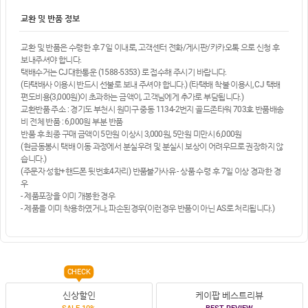
교환 및 반품 정보
교환 및 반품은 수령한 후 7일 이내로, 고객센터 전화/게시판/카카오톡 으로 신청 후
보내주셔야 합니다.
택배수거는 CJ대한통운 (1588-5353) 로 접수해 주시기 바랍니다.
(타택배사 이용시 반드시 선불로 보내 주셔야 합니다.) (타택배 착불 이용시, CJ 택배
편도비용(3,000원)이 초과하는 금액이, 고객님에게 추가로 부담됩니다.)
교환반품 주소 : 경기도 부천시 원미구 중동 1134-2번지 골드존타워 703호 반품배송
비 전체 반품 : 6,000원 부분 반품
반품 후 최종 구매 금액이 5만원 이상시 3,000원, 5만원 미만시 6,000원
(현금동봉시 택배 이동 과정에서 분실우려 및 분실시 보상이 어려우므로 권장하지 않
습니다.)
(주문자 성함+핸드폰 뒷번호4자리) 반품불가사유 - 상품 수령 후 7일 이상 경과한 경
우
- 제품포장을 이미 개봉한 경우
- 제품을 이미 착용하였거나, 파손된경우(이런경우 반품이 아닌 AS로 처리됩니다.)
CHECK
신상할인
케이팝 베스트리뷰