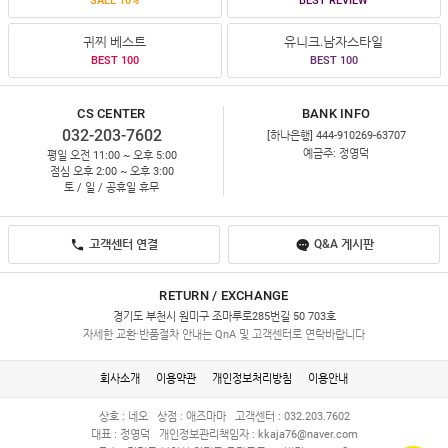
SALE 10%
BEST REVIEW
귀찌 베스트
유니크.남자스타일
BEST 100
BEST 100
CS CENTER
BANK INFO
032-203-7602
[하나은행] 444-910269-63707
예금주: 정영덕
평일 오전 11:00 ~ 오후 5:00
점심 오후 2:00 ~ 오후 3:00
토 / 일 / 공휴일 휴무
고객센터 연결
Q&A 게시판
RETURN / EXCHANGE
경기도 부천시 원미구 조마루로285번길 50 703호
자세한 교환·반품절차 안내는 QnA 및 고객센터로 연락바랍니다
회사소개
이용약관
개인정보처리방침
이용안내
상호 : 네오
상점 : 애즈마마
고객센터 : 032.203.7602
대표 : 정영덕
개인정보관리책임자 :
kkaja76@naver.com