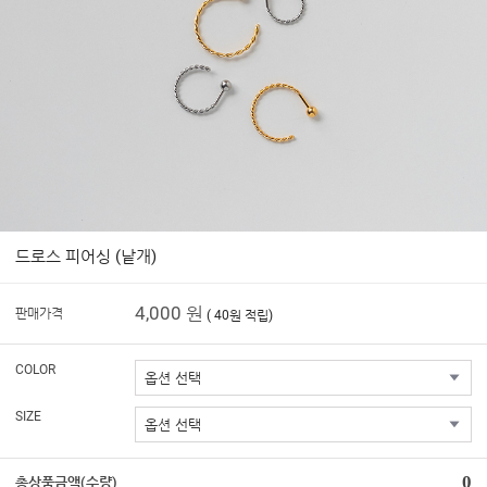
드로스 피어싱 (낱개)
4,000 원
판매가격
( 40원 적립)
COLOR
SIZE
0
총상품금액(수량)