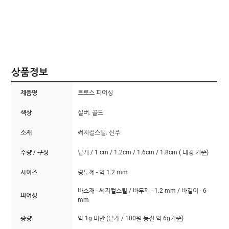
상품정보
제품명
트로스 피어싱
색상
실버. 골드
소재
써지컬스틸. 신주
수량 / 구성
낱개 / 1 cm / 1.2cm / 1.6cm / 1.8cm ( 내경 기준)
사이즈
링두께 - 약 1.2 mm
바소재 - 써지컬스틸 / 바두께 - 1.2 mm / 바길이 - 6
피어싱
mm
중량
약 1g 미만 (낱개 / 100원 동전 약 6g기준)