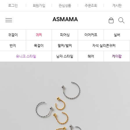
로그인
회원가입
관심상품
주문조회
게시판
ASMAMA
귀걸이
귀찌
피어싱
이어커프
실버
반지
목걸이
팔찌/발찌
자석 실리콘귀찌
유니크 스타일
남자 스타일
헤어
케이팝