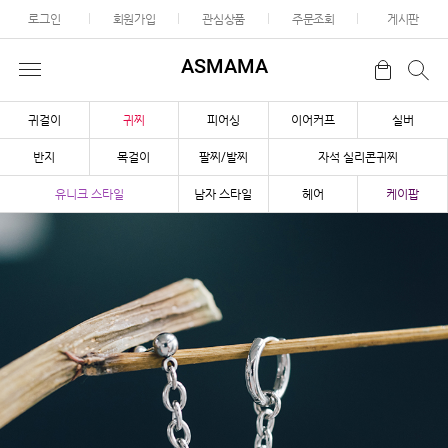
로그인
회원가입
관심상품
주문조회
게시판
ASMAMA
귀걸이
귀찌
피어싱
이어커프
실버
반지
목걸이
팔찌/발찌
자석 실리콘귀찌
유니크 스타일
남자 스타일
헤어
케이팝