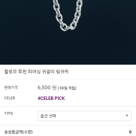
할로우 투핀 피어싱 귀걸이 링귀찌
6,500 원
판매가격
( 60원 적립)
#CELEB PICK
CELEB
TYPE
0
총상품금액(수량)