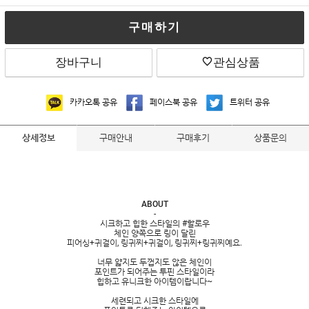
구매하기
장바구니
관심상품
카카오톡 공유
페이스북 공유
트위터 공유
구매안내
구매후기
상품문의
상세정보
ABOUT
-
시크하고 힙한 스타일의 #할로우
체인 양쪽으로 링이 달린
피어싱+귀걸이, 링귀찌+귀걸이, 링귀찌+링귀찌예요.
너무 얇지도 두껍지도 않은 체인이
포인트가 되어주는 투핀 스타일이라
힙하고 유니크한 아이템이랍니다~
세련되고 시크한 스타일에