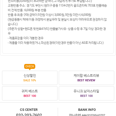
편도비용(3,000원)이 초과하는 금액이, 고객님에게 추가로 부담됩니다.)
교환반품 주소 : 경기도 부천시 원미구 중동 1134-2번지 골드존타워 703호 반품배송
비 전체 반품 : 6,000원 부분 반품
반품 후 최종 구매 금액이 5만원 이상시 3,000원, 5만원 미만시 6,000원
(현금동봉시 택배 이동 과정에서 분실우려 및 분실시 보상이 어려우므로 권장하지 않
습니다.)
(주문자 성함+핸드폰 뒷번호4자리) 반품불가사유 - 상품 수령 후 7일 이상 경과한 경
우
- 제품포장을 이미 개봉한 경우
- 제품을 이미 착용하였거나, 파손된경우(이런경우 반품이 아닌 AS로 처리됩니다.)
CHECK
신상할인
케이팝 베스트리뷰
SALE 10%
BEST REVIEW
귀찌 베스트
유니크.남자스타일
BEST 100
BEST 100
CS CENTER
BANK INFO
032-203-7602
[하나은행] 444-910269-63707