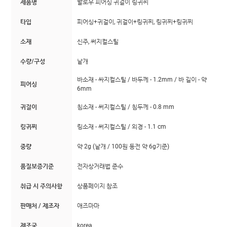
제품명
할로우 피어싱 귀걸이 링귀찌
타입
피어싱+귀걸이, 귀걸이+링귀찌, 링귀찌+링귀찌
소재
신주, 써지컬스틸
수량/구성
낱개
바소재 - 싸지컬스틸 / 바두께 - 1.2mm / 바 길이 - 약
피어싱
6mm
귀걸이
침소재 - 써지컬스틸 / 침두께 - 0.8 mm
링귀찌
링소재 - 써지컬스틸 / 외경 - 1.1 cm
중량
약 2g (낱개 / 100원 동전 약 6g기준)
품질보증기준
전자상거래법 준수
취급 시 주의사항
상품페이지 참조
판매처 / 제조자
애즈마마
제조국
korea