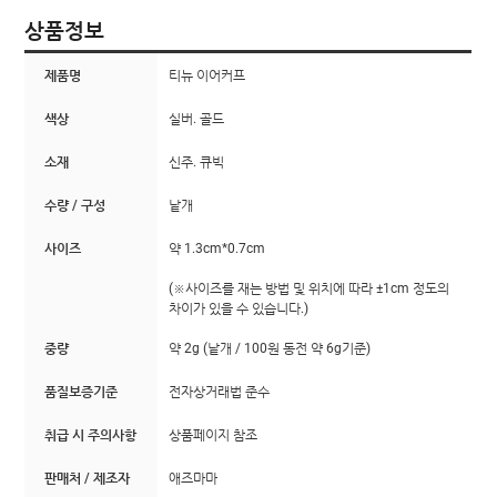
상품정보
제품명
티뉴 이어커프
색상
실버. 골드
소재
신주. 큐빅
수량 / 구성
낱개
사이즈
약 1.3cm*0.7cm
(※사이즈를 재는 방법 및 위치에 따라 ±1cm 정도의
차이가 있을 수 있습니다.)
중량
약 2g (낱개 / 100원 동전 약 6g기준)
품질보증기준
전자상거래법 준수
취급 시 주의사항
상품페이지 참조
판매처 / 제조자
애즈마마