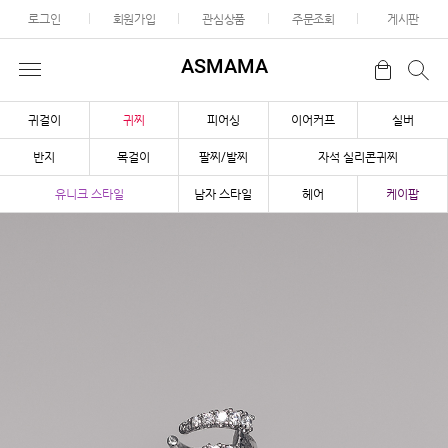
로그인
회원가입
관심상품
주문조회
게시판
ASMAMA
귀걸이
귀찌
피어싱
이어커프
실버
반지
목걸이
팔찌/발찌
자석 실리콘귀찌
유니크 스타일
남자 스타일
헤어
케이팝