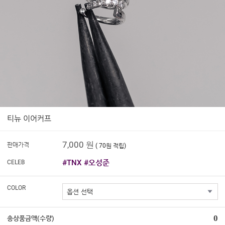
티뉴 이어커프
7,000 원
판매가격
( 70원 적립)
#TNX #오성준
CELEB
COLOR
0
총상품금액(수량)