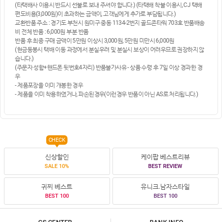
(타택배사 이용시 반드시 선불로 보내 주셔야 합니다.) (타택배 착불 이용시, CJ 택배
편도비용(3,000원)이 초과하는 금액이, 고객님에게 추가로 부담됩니다.)
교환반품 주소 : 경기도 부천시 원미구 중동 1134-2번지 골드존타워 703호 반품배송
비 전체 반품 : 6,000원 부분 반품
반품 후 최종 구매 금액이 5만원 이상시 3,000원, 5만원 미만시 6,000원
(현금동봉시 택배 이동 과정에서 분실우려 및 분실시 보상이 어려우므로 권장하지 않
습니다.)
(주문자 성함+핸드폰 뒷번호4자리) 반품불가사유 - 상품 수령 후 7일 이상 경과한 경
우
- 제품포장을 이미 개봉한 경우
- 제품을 이미 착용하였거나, 파손된경우(이런경우 반품이 아닌 AS로 처리됩니다.)
CHECK
신상할인
케이팝 베스트리뷰
SALE 10%
BEST REVIEW
귀찌 베스트
유니크.남자스타일
BEST 100
BEST 100