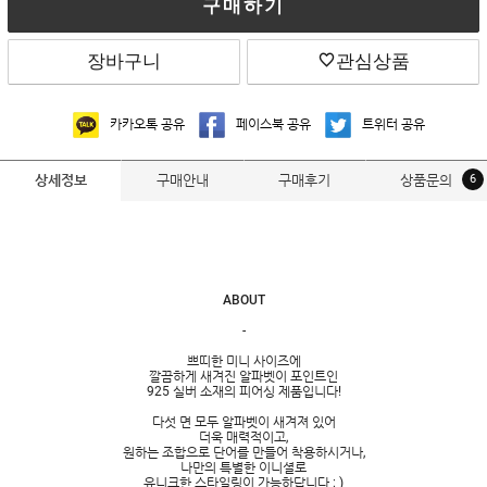
구매하기
장바구니
관심상품
카카오톡 공유
페이스북 공유
트위터 공유
구매안내
구매후기
상품문의
6
상세정보
ABOUT
-
쁘띠한 미니 사이즈에
깔끔하게 새겨진 알파벳이 포인트인
925 실버 소재의 피어싱 제품입니다!
다섯 면 모두 알파벳이 새겨져 있어
더욱 매력적이고,
원하는 조합으로 단어를 만들어 착용하시거나,
나만의 특별한 이니셜로
유니크한 스타일링이 가능하답니다 : )