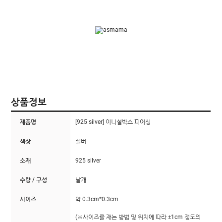
상품정보
제품명
[925 silver] 이니셜박스 피어싱
색상
실버
소재
925 silver
수량 / 구성
낱개
사이즈
약 0.3cm*0.3cm
(※사이즈를 재는 방법 및 위치에 따라 ±1cm 정도의