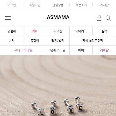
로그인
회원가입
관심상품
주문조회
게시판
ASMAMA
귀걸이
귀찌
피어싱
이어커프
실버
반지
목걸이
팔찌/발찌
자석 실리콘귀찌
유니크 스타일
남자 스타일
헤어
케이팝