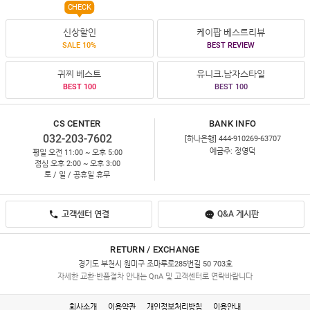
CHECK
신상할인
케이팝 베스트리뷰
SALE 10%
BEST REVIEW
귀찌 베스트
유니크.남자스타일
BEST 100
BEST 100
CS CENTER
BANK INFO
032-203-7602
[하나은행] 444-910269-63707
예금주: 정영덕
평일 오전 11:00 ~ 오후 5:00
점심 오후 2:00 ~ 오후 3:00
토 / 일 / 공휴일 휴무
고객센터 연결
Q&A 게시판
RETURN / EXCHANGE
경기도 부천시 원미구 조마루로285번길 50 703호
자세한 교환·반품절차 안내는 QnA 및 고객센터로 연락바랍니다
회사소개
이용약관
개인정보처리방침
이용안내