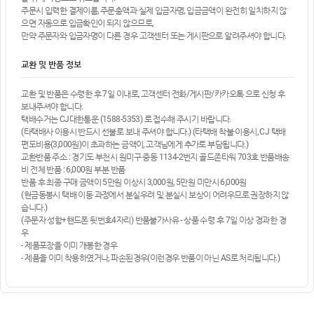
주문시 입력한 결제이름, 주문총액과 실제 입금자명, 입금금액이 완전히 일치하지 않
으면 자동으로 입금확인이 되지 않으므로,
만약 주문자와 입금자명이 다른 경우 고객센터 또는 게시판으로 알려주셔야 합니다.
교환 및 반품 정보
교환 및 반품은 수령한 후 7일 이내로, 고객센터 전화/게시판/카카오톡 으로 신청 후
보내주셔야 합니다.
택배수거는 CJ대한통운 (1588-5353) 로 접수해 주시기 바랍니다.
(타택배사 이용시 반드시 선불로 보내 주셔야 합니다.) (타택배 착불 이용시, CJ 택배
편도비용(3,000원)이 초과하는 금액이, 고객님에게 추가로 부담됩니다.)
교환반품 주소 : 경기도 부천시 원미구 중동 1134-2번지 골드존타워 703호 반품배송
비 전체 반품 : 6,000원 부분 반품
반품 후 최종 구매 금액이 5만원 이상시 3,000원, 5만원 미만시 6,000원
(현금동봉시 택배 이동 과정에서 분실우려 및 분실시 보상이 어려우므로 권장하지 않
습니다.)
(주문자 성함+핸드폰 뒷번호4자리) 반품불가사유 - 상품 수령 후 7일 이상 경과한 경
우
- 제품포장을 이미 개봉한 경우
- 제품을 이미 착용하였거나, 파손된경우(이런경우 반품이 아닌 AS로 처리됩니다.)