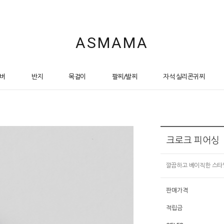
ASMAMA
버
반지
목걸이
팔찌/발찌
자석 실리콘귀찌
크로크 피어싱
Stray K
깔끔하고 베이직한 스타
판매가격
적립금