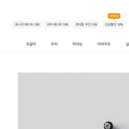
CHECK
유니크 베스트 100
귀찌 베스트 100
케이팝 주간 리뷰
신상할인 10%
귀걸이
귀찌
피어싱
이어커프
실