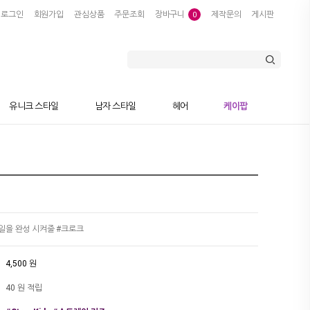
로그인
회원가입
관심상품
주문조회
장바구니
제작문의
게시판
0
유니크 스타일
남자 스타일
헤어
케이팝
ids 스트레이 키즈 필릭스 착용
일을 완성 시켜줄 #크로크
4,500 원
40 원 적립