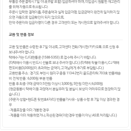
무통장 주문결제시 7일 이내(주말 포함) 입금하셔야 하며, 미입금시 원활한 재고관리
를 위해 자동으로 취소됩니다.
주문시 입력한 결제이름, 주문총액과 실제 입금자명, 입금금액이 완전히 일치하지 않
으면 자동으로 입금확인이 되지 않으므로,
만약 주문자와 입금자명이 다른 경우 고객센터 또는 게시판으로 알려주셔야 합니다.
교환 및 반품 정보
교환 및 반품은 수령한 후 7일 이내로, 고객센터 전화/게시판/카카오톡 으로 신청 후
보내주셔야 합니다.
택배수거는 CJ대한통운 (1588-5353) 로 접수해 주시기 바랍니다.
(타택배사 이용시 반드시 선불로 보내 주셔야 합니다.) (타택배 착불 이용시, CJ 택배
편도비용(3,000원)이 초과하는 금액이, 고객님에게 추가로 부담됩니다.)
교환반품 주소 : 경기도 부천시 원미구 중동 1134-2번지 골드존타워 703호 반품배송
비 전체 반품 : 6,000원 부분 반품
반품 후 최종 구매 금액이 5만원 이상시 3,000원, 5만원 미만시 6,000원
(현금동봉시 택배 이동 과정에서 분실우려 및 분실시 보상이 어려우므로 권장하지 않
습니다.)
(주문자 성함+핸드폰 뒷번호4자리) 반품불가사유 - 상품 수령 후 7일 이상 경과한 경
우
- 제품포장을 이미 개봉한 경우
- 제품을 이미 착용하였거나, 파손된경우(이런경우 반품이 아닌 AS로 처리됩니다.)