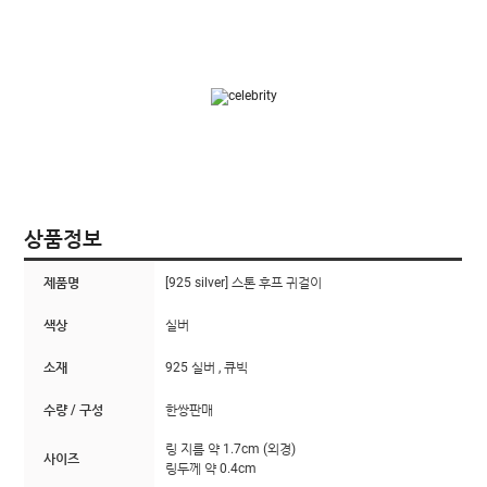
상품정보
제품명
[925 silver] 스톤 후프 귀걸이
색상
실버
소재
925 실버 , 큐빅
수량 / 구성
한쌍판매
링 지름 약 1.7cm (외경)
사이즈
링두께 약 0.4cm