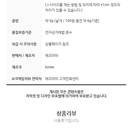
(※사이즈를 재는 방법 및 위치에 따라 ±1cm 정도의
차이가 있을 수 있습니다.)
중량
약 3g (낱개 / 100원 동전 약 6g기준)
품질보증기준
전자상거래법 준수
취급 시 주의사항
상품페이지 참조
판매처 / 제조자
애즈마마
제조국
korea
A/S책임자와 연락처
애즈마마 고객만족센터
게시된 모든 콘텐츠들은
저작권 및 디자인 보호법에 의거하여 보호받고 있습니다.
상품리뷰
사용후기입니다.