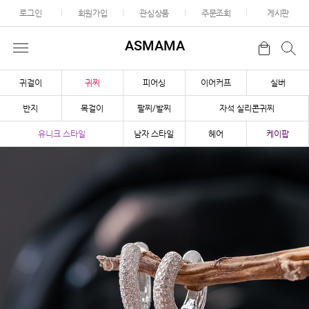
로그인
회원가입
관심상품
주문조회
게시판
ASMAMA
귀걸이
귀찌
피어싱
이어커프
실버
반지
목걸이
팔찌/발찌
자석 실리콘귀찌
유니크 스타일
남자 스타일
헤어
케이팝