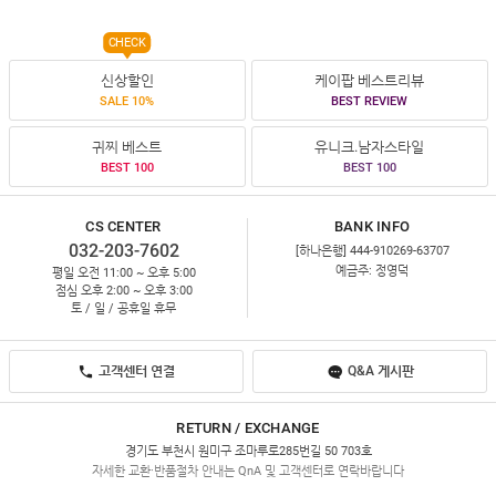
CHECK
신상할인
케이팝 베스트리뷰
SALE 10%
BEST REVIEW
귀찌 베스트
유니크.남자스타일
BEST 100
BEST 100
CS CENTER
BANK INFO
032-203-7602
[하나은행] 444-910269-63707
예금주: 정영덕
평일 오전 11:00 ~ 오후 5:00
점심 오후 2:00 ~ 오후 3:00
토 / 일 / 공휴일 휴무
고객센터 연결
Q&A 게시판
RETURN / EXCHANGE
경기도 부천시 원미구 조마루로285번길 50 703호
자세한 교환·반품절차 안내는 QnA 및 고객센터로 연락바랍니다