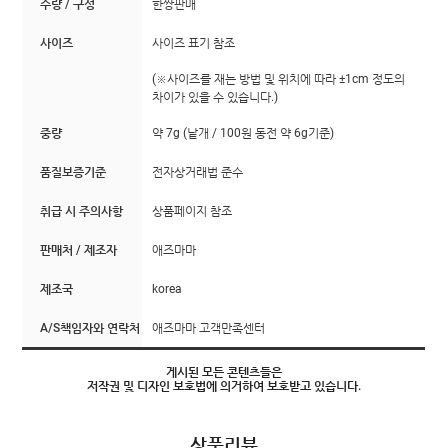
수량 / 구성
한쌍판매
사이즈
사이즈 표기 참조
(※사이즈를 재는 방법 및 위치에 따라 ±1cm 정도의
차이가 있을 수 있습니다.)
중량
약 7g (낱개 / 100원 동전 약 6g기준)
품질보증기준
전자상거래법 준수
취급 시 주의사항
상품페이지 참조
판매처 / 제조자
애즈마마
제조국
korea
A/S책임자와 연락처
애즈마마 고객만족센터
게시된 모든 콘텐츠들은
저작권 및 디자인 보호법에 의거하여 보호받고 있습니다.
상품리뷰