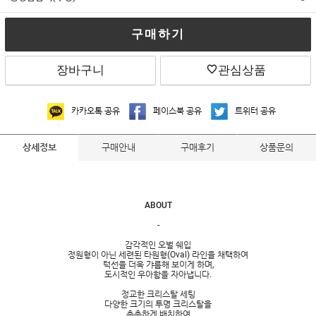
구매하기
장바구니
관심상품
카카오톡 공유
페이스북 공유
트위터 공유
구매안내
구매후기
상품문의
상세정보
ABOUT
-
감각적인 오벌 쉐입
정원형이 아닌 세련된 타원형(Oval) 라인을 채택하여
턱선을 더욱 갸름해 보이게 하며,
도시적인 우아함을 자아냅니다.
정교한 크리스탈 세팅
다양한 크기의 투명 크리스탈을
촘촘하게 배치하여