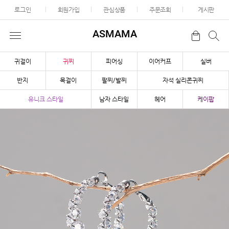
로그인
회원가입
관심상품
주문조회
게시판
ASMAMA
귀걸이
귀찌
피어싱
이어커프
실버
반지
목걸이
팔찌/발찌
자석 실리콘귀찌
유니크 스타일
남자 스타일
헤어
케이팝