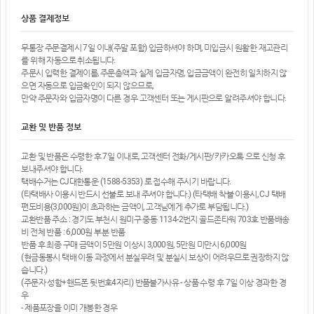
상품 결제정보
무통장 주문결제시 7일 이내(주말 포함) 입금하셔야 하며, 미입금시 원활한 재고관리
를 위해 자동으로 취소됩니다.
주문시 입력한 결제이름, 주문총액과 실제 입금자명, 입금금액이 완전히 일치하지 않
으면 자동으로 입금확인이 되지 않으므로,
만약 주문자와 입금자명이 다른 경우 고객센터 또는 게시판으로 알려주셔야 합니다.
교환 및 반품 정보
교환 및 반품은 수령한 후 7일 이내로, 고객센터 전화/게시판/카카오톡 으로 신청 후
보내주셔야 합니다.
택배수거는 CJ대한통운 (1588-5353) 로 접수해 주시기 바랍니다.
(타택배사 이용시 반드시 선불로 보내 주셔야 합니다.) (타택배 착불 이용시, CJ 택배
편도비용(3,000원)이 초과하는 금액이, 고객님에게 추가로 부담됩니다.)
교환반품 주소 : 경기도 부천시 원미구 중동 1134-2번지 골드존타워 703호 반품배송
비 전체 반품 : 6,000원 부분 반품
반품 후 최종 구매 금액이 5만원 이상시 3,000원, 5만원 미만시 6,000원
(현금동봉시 택배 이동 과정에서 분실우려 및 분실시 보상이 어려우므로 권장하지 않
습니다.)
(주문자 성함+핸드폰 뒷번호4자리) 반품불가사유 - 상품 수령 후 7일 이상 경과한 경
우
- 제품포장을 이미 개봉한 경우