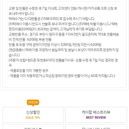
교환 및 반품은 수령한 후 7일 이내로, 고객센터 전화/게시판/카카오톡 으로 신청 후
보내주셔야 합니다.
택배수거는 CJ대한통운 (1588-5353) 로 접수해 주시기 바랍니다.
(타택배사 이용시 반드시 선불로 보내 주셔야 합니다.) (타택배 착불 이용시, CJ 택배
편도비용(3,000원)이 초과하는 금액이, 고객님에게 추가로 부담됩니다.)
교환반품 주소 : 경기도 부천시 원미구 중동 1134-2번지 골드존타워 703호 반품배송
비 전체 반품 : 6,000원 부분 반품
반품 후 최종 구매 금액이 5만원 이상시 3,000원, 5만원 미만시 6,000원
(현금동봉시 택배 이동 과정에서 분실우려 및 분실시 보상이 어려우므로 권장하지 않
습니다.)
(주문자 성함+핸드폰 뒷번호4자리) 반품불가사유 - 상품 수령 후 7일 이상 경과한 경
우
- 제품포장을 이미 개봉한 경우
- 제품을 이미 착용하였거나, 파손된경우(이런경우 반품이 아닌 AS로 처리됩니다.)
CHECK
신상할인
케이팝 베스트리뷰
SALE 10%
BEST REVIEW