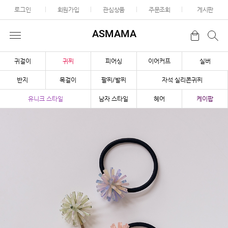
로그인
회원가입
관심상품
주문조회
게시판
ASMAMA
귀걸이
귀찌
피어싱
이어커프
실버
반지
목걸이
팔찌/발찌
자석 실리콘귀찌
유니크 스타일
남자 스타일
헤어
케이팝