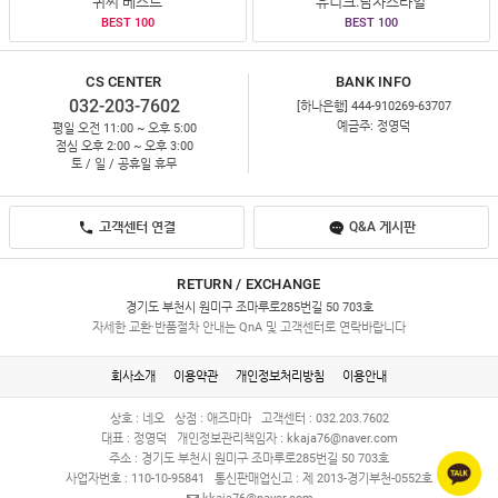
귀찌 베스트
유니크.남자스타일
BEST 100
BEST 100
CS CENTER
BANK INFO
032-203-7602
[하나은행] 444-910269-63707
예금주: 정영덕
평일 오전 11:00 ~ 오후 5:00
점심 오후 2:00 ~ 오후 3:00
토 / 일 / 공휴일 휴무
고객센터 연결
Q&A 게시판
RETURN / EXCHANGE
경기도 부천시 원미구 조마루로285번길 50 703호
자세한 교환·반품절차 안내는 QnA 및 고객센터로 연락바랍니다
회사소개
이용약관
개인정보처리방침
이용안내
상호 : 네오
상점 : 애즈마마
고객센터 : 032.203.7602
대표 : 정영덕
개인정보관리책임자 :
kkaja76@naver.com
주소 : 경기도 부천시 원미구 조마루로285번길 50 703호
사업자번호 : 110-10-95841
통신판매업신고 : 제 2013-경기부천-0552호