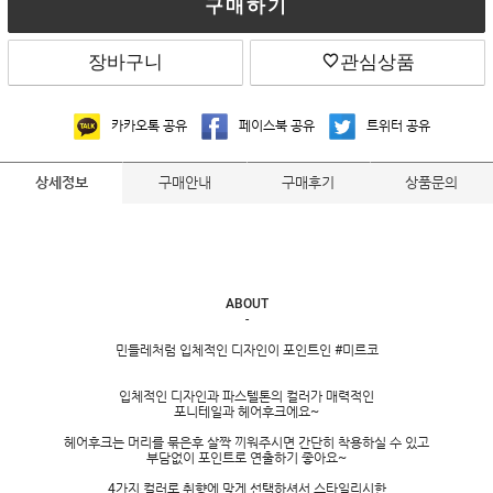
구매하기
장바구니
관심상품
카카오톡 공유
페이스북 공유
트위터 공유
구매안내
구매후기
상품문의
상세정보
ABOUT
-
민들레처럼 입체적인 디자인이 포인트인 #미르코
입체적인 디자인과 파스텔톤의 컬러가 매력적인
포니테일과 헤어후크에요~
헤어후크는 머리를 묶은후 살짝 끼워주시면 간단히 착용하실 수 있고
부담없이 포인트로 연출하기 좋아요~
4가지 컬러로 취향에 맞게 선택하셔서 스타일리시한