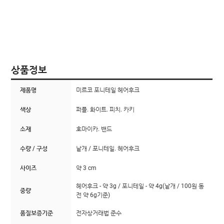
상품정보
제품명
미르코 포니테일 헤어후크
색상
퍼플. 화이트. 피치. 카키
소재
호마이카. 밴드
수량 / 구성
낱개 / 포니테일. 헤어후크
사이즈
약 3 cm
헤어후크 - 약 3g / 포니테일 - 약 4g(낱개 / 100원 동
중량
전 약 6g기준)
품질보증기준
전자상거래법 준수