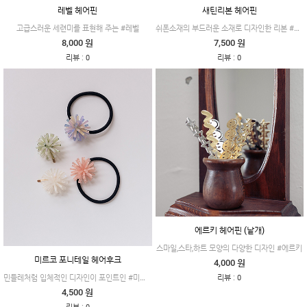
레벨 헤어핀
새틴리본 헤어핀
쉬폰소재의 부드러운 소재로 디자인한 리본 #새틴리본
고급스러운 세련미를 표현해 주는 #레벨
8,000 원
7,500 원
:
:
리뷰
0
리뷰
0
에르키 헤어핀 (낱개)
스마일,스타,하트 모양의 다양한 디자인 #에르키
미르코 포니테일 헤어후크
4,000 원
:
민들레처럼 입체적인 디자인이 포인트인 #미르코
리뷰
0
4,500 원