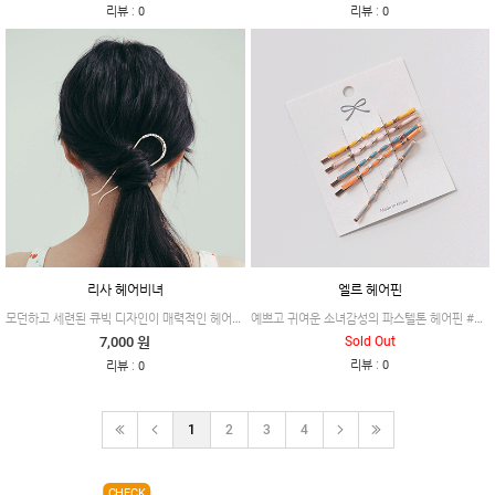
:
:
리뷰
0
리뷰
0
리사 헤어비녀
엘르 헤어핀
모던하고 세련된 큐빅 디자인이 매력적인 헤어비녀 #리사
예쁘고 귀여운 소녀감성의 파스텔톤 헤어핀 #엘르
7,000 원
Sold Out
:
:
리뷰
0
리뷰
0
1
2
3
4
CHECK