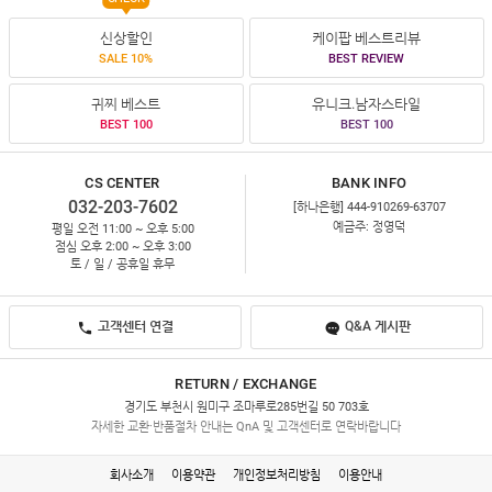
신상할인
케이팝 베스트리뷰
SALE 10%
BEST REVIEW
귀찌 베스트
유니크.남자스타일
BEST 100
BEST 100
CS CENTER
BANK INFO
032-203-7602
[하나은행] 444-910269-63707
예금주: 정영덕
평일 오전 11:00 ~ 오후 5:00
점심 오후 2:00 ~ 오후 3:00
토 / 일 / 공휴일 휴무
고객센터 연결
Q&A 게시판
RETURN / EXCHANGE
경기도 부천시 원미구 조마루로285번길 50 703호
자세한 교환·반품절차 안내는 QnA 및 고객센터로 연락바랍니다
회사소개
이용약관
개인정보처리방침
이용안내