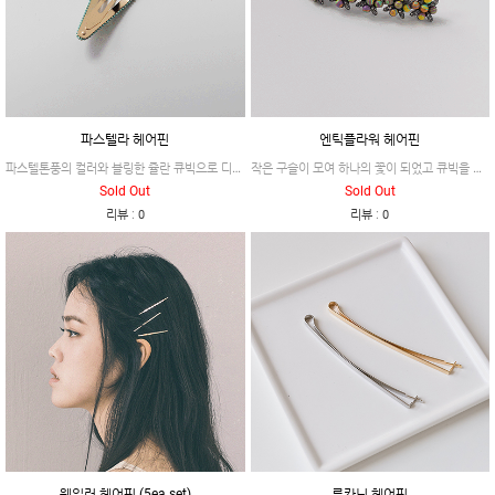
파스텔라 헤어핀
엔틱플라워 헤어핀
파스텔톤풍의 컬러와 블링한 쥴란 큐빅으로 디자인한 #파스텔라
작은 구슬이 모여 하나의 꽃이 되었고 큐빅을 잎으로 디자인한 #엔틱플라워
Sold Out
Sold Out
:
:
리뷰
0
리뷰
0
웨일러 헤어핀 (5ea set)
루카닉 헤어핀