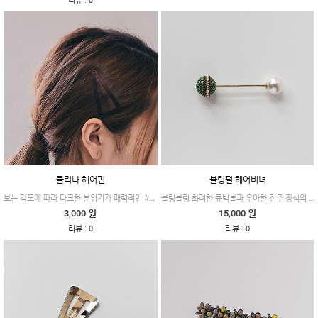
:
리뷰
0
클리나 헤어핀
블링펄 헤어비녀
보는 각도에 따라 다크한 분위기가 매력적인 #클리나
블링블링 화려한 큐빅볼과 우아한 진주 장식의 #블링펄
3,000 원
15,000 원
:
:
리뷰
0
리뷰
0