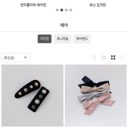
엔틱플라워 헤어핀
보닌 집게핀
헤어
머리핀
포니테일
헤어밴드