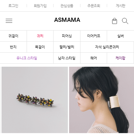
로그인
회원가입
관심상품
주문조회
게시판
ASMAMA
귀걸이
귀찌
피어싱
이어커프
실버
반지
목걸이
팔찌/발찌
자석 실리콘귀찌
유니크 스타일
남자 스타일
헤어
케이팝