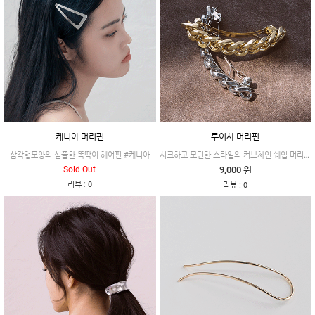
케니아 머리핀
루이사 머리핀
시크하고 모던한 스타일의 커브체인 쉐입 머리핀 #루이사
삼각형모양의 심플한 똑딱이 헤어핀 #케니아
Sold Out
9,000 원
:
리뷰
0
:
리뷰
0