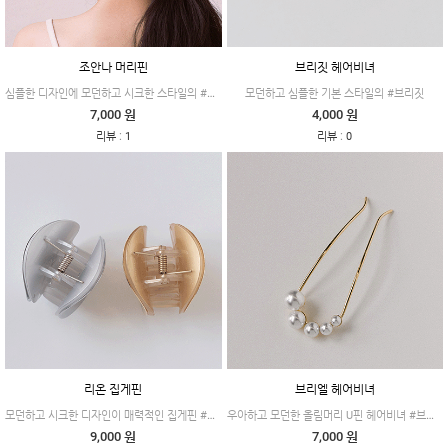
조안나 머리핀
브리짓 헤어비녀
심플한 디자인에 모던하고 시크한 스타일의 #조안나
모던하고 심플한 기본 스타일의 #브리짓
7,000 원
4,000 원
:
:
리뷰
1
리뷰
0
리온 집게핀
브리엘 헤어비녀
모던하고 시크한 디자인이 매력적인 집게핀 #리온
우아하고 모던한 올림머리 U핀 헤어비녀 #브리엘
9,000 원
7,000 원