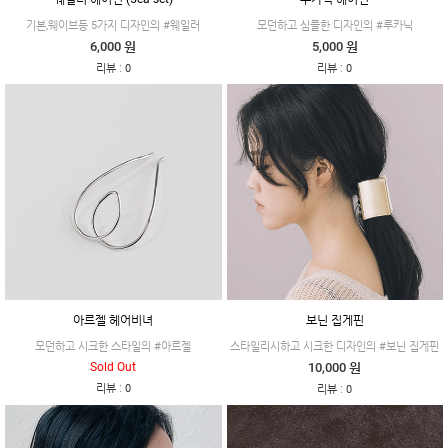
기본,웨이브등 5가지 디자인의 #웨일러
모던하고 심플한 디자인의 #루카닉
6,000 원
5,000 원
:
:
리뷰
0
리뷰
0
아르젤 헤어비녀
보닌 집게핀
모던하고 시크한 스타일의 #아르젤
스타일리시하고 시크한 디자인의 #보닌 집게핀
Sold Out
10,000 원
:
리뷰
0
:
리뷰
0