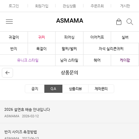
로그인
회원가입
관심상품
주문조회
게시판
ASMAMA
귀걸이
귀찌
피어싱
이어커프
실버
반지
목걸이
팔찌/발찌
자석 실리콘귀찌
유니크 스타일
남자 스타일
헤어
케이팝
상품문의
공지
Q.A
상품리뷰
제작문의
2026 설연휴 배송 안내입니다
ASMAMA
2026-02-12
반지 사이즈 측정방법
ASMAMA
2017-06-13