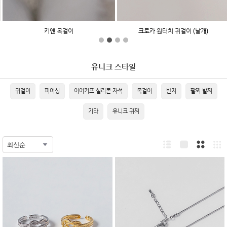
키엔 목걸이
크로카 원터치 귀걸이 (낱개)
유니크 스타일
귀걸이
피어싱
이어커프 실리콘 자석
목걸이
반지
팔찌 발찌
기타
유니크 귀찌