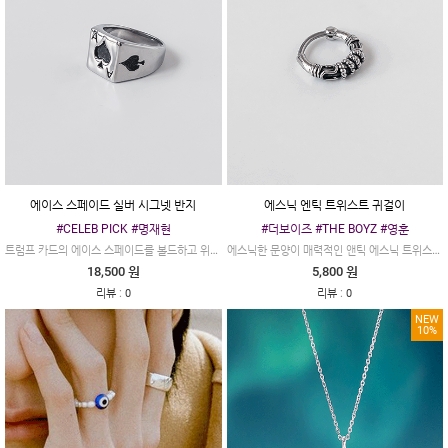
에이스 스페이드 실버 시그넷 반지
에스닉 엔틱 트위스트 귀걸이
#CELEB PICK #명재현
#더보이즈 #THE BOYZ #영훈
트럼프 카드의 에이스 스페이드를 볼드하고 위트 있게 풀어낸 에이스 스페이드 실버 시그넷 반지입니다
에스닉한 문양이 매력적인 앤틱 에스닉 트위스트 실버 원터치 링 귀걸이입니다.
18,500 원
5,800 원
:
:
리뷰
0
리뷰
0
NEW
10%