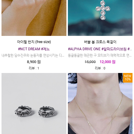
아이펄 반지 (free size)
버블 볼 크로스 목걸이
#NCT DREAM #제노
#ALPHA DRIVE ONE #알파드라이브원 #알디원
내추럴한 담수진주와 눈동자를 연상시키는 디자인 #아이펄
동글동글한 매끈한 구 모티브가 매력적으로 연결된 버블 볼 크로스 목걸이입니다.
8,900 원
12,000 원
15,000
:
:
리뷰
1
리뷰
0
NEW
10%