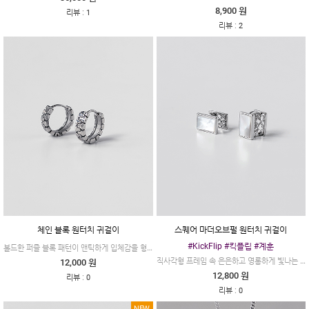
8,900 원
:
리뷰
1
:
리뷰
2
체인 블록 원터치 귀걸이
스퀘어 마더오브펄 원터치 귀걸이
#KickFlip #킥플립 #계훈
볼드한 퍼즐 블록 패턴이 앤틱하게 입체감을 형성하는 앤틱 체인 블록 실버 원터치 귀걸이입니다.
직사각형 프레임 속 은은하고 영롱하게 빛나는 천연 자개의 결이 고급스러운 스퀘어 자개 실버 원터치 귀걸이입니다.
12,000 원
12,800 원
:
리뷰
0
:
리뷰
0
NEW