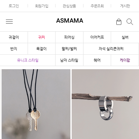
로그인
회원가입
관심상품
주문조회
게시판
ASMAMA
귀걸이
귀찌
피어싱
이어커프
실버
반지
목걸이
팔찌/발찌
자석 실리콘귀찌
유니크 스타일
남자 스타일
헤어
케이팝