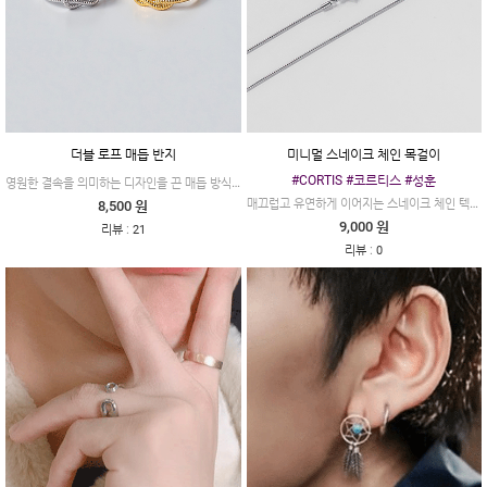
더블 로프 매듭 반지
미니멀 스네이크 체인 목걸이
#CORTIS #코르티스 #성훈
영원한 결속을 의미하는 디자인을 끈 매듭 방식으로 표현한 아주 재미있는 아이템이에요~
매끄럽고 유연하게 이어지는 스네이크 체인 텍스처가 돋보이는 미니멀 스네이크 체인 목걸이입니다.
8,500 원
9,000 원
:
리뷰
21
:
리뷰
0