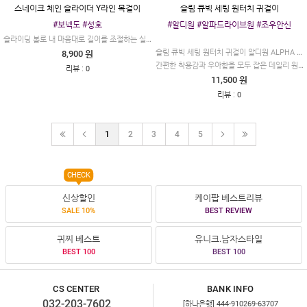
스네이크 체인 슬라이더 Y라인 목걸이
슬림 큐빅 세팅 원터치 귀걸이
#보넥도 #성호
#알디원 #알파드라이브원 #조우안신
슬라이딩 볼로 내 마음대로 길이를 조절하는 실버 핏
슬림 큐빅 세팅 원터치 귀걸이 알디원 ALPHA DRIVE ONE 알파드라이브원
8,900 원
간편한 착용감과 우아함을 모두 잡은 데일리 원터치 링 귀걸이
:
리뷰
0
11,500 원
:
리뷰
0
1
2
3
4
5
CHECK
신상할인
케이팝 베스트리뷰
SALE 10%
BEST REVIEW
귀찌 베스트
유니크.남자스타일
BEST 100
BEST 100
CS CENTER
BANK INFO
032-203-7602
[하나은행] 444-910269-63707