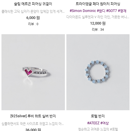
슬림 에르곤 피어싱 귀걸이
트라이앵글 페더 원터치 피어싱
#Simon Dominic #쌈디 #GOT7 #영재
클래식한 고딕 십자가 문양이 입체감 있게 세겨진 앤틱 고딕 크로스 원터치 링 귀걸이입니다.
다이아몬드 실루엣과 V 라인 각인, 거뭇한 버니쉬 처리가 유니크하고 감각적인 제품이에요.
6,000 원
12,000 원
:
리뷰
0
:
리뷰
34
[925silver] 루비 하트 실버 반지
로렐 반지
#ATEEZ #여상
심플하면서도 작은 사이즈로 귀엽고 느낌의 아이템이에요.
청순하고 귀여운 느낌의 #로렐
36,000 원