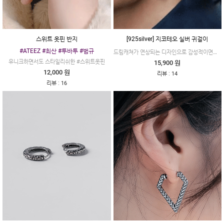
스위트 옷핀 반지
[925silver] 지코테오 실버 귀걸이
#ATEEZ #최산 #투바투 #범규
드림캐쳐가 연상되는 디자인으로 감성적이면서 세련된 분위기가 느껴지며, 한듯 안한듯 가벼운 무게감으로 간편하게 착용할 수 있는 제품이에요.
유니크하면서도 스타일리쉬한 #스위트옷핀
15,900 원
12,000 원
:
리뷰
14
:
리뷰
16