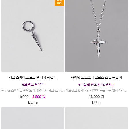
10%
시크 스파이크 드롭 원터치 귀걸이
샤이닝 노스스타 크로스 스틸 목걸이
#보넥도 #리우
#킥플립 #KickFlip #계훈
원추형 스파이크 펜던트가 매력적인 시크 스파이크 드롭 원터치 귀걸이입니다.
샤프하고 입체적인 라인이 돋보이는 입체 샤이닝 노스스타 크로스 스틸 목걸이입니다.
4,500 원
13,000 원
6,000
:
:
리뷰
0
리뷰
0