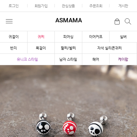
로그인
회원가입
관심상품
주문조회
게시판
ASMAMA
귀걸이
귀찌
피어싱
이어커프
실버
반지
목걸이
팔찌/발찌
자석 실리콘귀찌
유니크 스타일
남자 스타일
헤어
케이팝