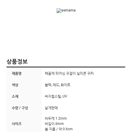
상품정보
제품명
해골잭 피어싱 귀걸이 실리콘 귀찌
색상
블랙, 레드, 화이트
소재
써지컬스틸, UV
수량 / 구성
낱개판매
바두께 1.2mm
사이즈
바길이 6mm
볼 지름 / 약 0.6cm