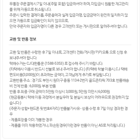
무통장 주문결제시 7일 이내(주말 포함) 입금하셔야 하며, 미입금시 원활한 재고관리
를 위해 자동으로 취소됩니다.
주문시 입력한 결제이름, 주문총액과 실제 입금자명, 입금금액이 완전히 일치하지 않
으면 자동으로 입금확인이 되지 않으므로,
만약 주문자와 입금자명이 다른 경우 고객센터 또는 게시판으로 알려주셔야 합니다.
교환 및 반품 정보
교환 및 반품은 수령한 후 7일 이내로, 고객센터 전화/게시판/카카오톡 으로 신청 후
보내주셔야 합니다.
택배수거는 CJ대한통운 (1588-5353) 로 접수해 주시기 바랍니다.
(타택배사 이용시 반드시 선불로 보내 주셔야 합니다.) (타택배 착불 이용시, CJ 택배
편도비용(3,000원)이 초과하는 금액이, 고객님에게 추가로 부담됩니다.)
교환반품 주소 : 경기도 부천시 원미구 중동 1134-2번지 골드존타워 703호 반품배송
비 전체 반품 : 6,000원 부분 반품
반품 후 최종 구매 금액이 5만원 이상시 3,000원, 5만원 미만시 6,000원
(현금동봉시 택배 이동 과정에서 분실우려 및 분실시 보상이 어려우므로 권장하지 않
습니다.)
(주문자 성함+핸드폰 뒷번호4자리) 반품불가사유 - 상품 수령 후 7일 이상 경과한 경
우
- 제품포장을 이미 개봉한 경우
- 제품을 이미 착용하였거나, 파손된경우(이런경우 반품이 아닌 AS로 처리됩니다.)