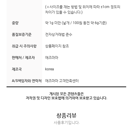
(※사이즈를 재는 방법 및 위치에 따라 ±1cm 정도의
차이가 있을 수 있습니다.)
중량
약 1g 미만 (낱개 / 100원 동전 약 6g기준)
품질보증기준
전자상거래법 준수
취급 시 주의사항
상품페이지 참조
판매처 / 제조자
애즈마마
제조국
korea
A/S책임자와 연락처
애즈마마 고객만족센터
게시된 모든 콘텐츠들은
저작권 및 디자인 보호법에 의거하여 보호받고 있습니다.
상품리뷰
사용후기입니다.