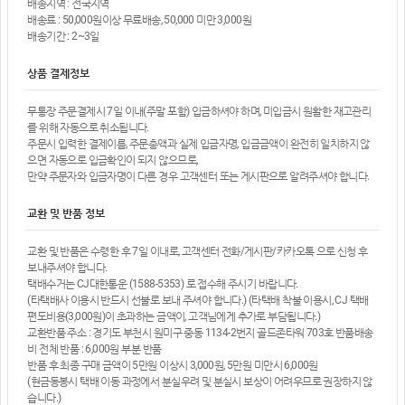
배송지역 : 전국지역
배송료 : 50,000원이상 무료배송, 50,000 미만 3,000원
배송기간 : 2~3일
상품 결제정보
무통장 주문결제시 7일 이내(주말 포함) 입금하셔야 하며, 미입금시 원활한 재고관리
를 위해 자동으로 취소됩니다.
주문시 입력한 결제이름, 주문총액과 실제 입금자명, 입금금액이 완전히 일치하지 않
으면 자동으로 입금확인이 되지 않으므로,
만약 주문자와 입금자명이 다른 경우 고객센터 또는 게시판으로 알려주셔야 합니다.
교환 및 반품 정보
교환 및 반품은 수령한 후 7일 이내로, 고객센터 전화/게시판/카카오톡 으로 신청 후
보내주셔야 합니다.
택배수거는 CJ대한통운 (1588-5353) 로 접수해 주시기 바랍니다.
(타택배사 이용시 반드시 선불로 보내 주셔야 합니다.) (타택배 착불 이용시, CJ 택배
편도비용(3,000원)이 초과하는 금액이, 고객님에게 추가로 부담됩니다.)
교환반품 주소 : 경기도 부천시 원미구 중동 1134-2번지 골드존타워 703호 반품배송
비 전체 반품 : 6,000원 부분 반품
반품 후 최종 구매 금액이 5만원 이상시 3,000원, 5만원 미만시 6,000원
(현금동봉시 택배 이동 과정에서 분실우려 및 분실시 보상이 어려우므로 권장하지 않
습니다.)