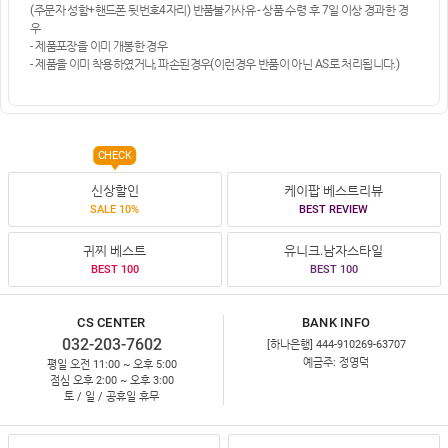
(주문자 성함+핸드폰 뒷번호4자리) 반품불가사유 - 상품 수령 후 7일 이상 경과한 경
우
- 제품포장을 이미 개봉한 경우
- 제품을 이미 착용하였거나, 파손된경우(이런경우 반품이 아닌 AS로 처리됩니다.)
CHECK
신상할인
케이팝 베스트리뷰
SALE 10%
BEST REVIEW
귀찌 베스트
유니크.남자스타일
BEST 100
BEST 100
CS CENTER
BANK INFO
032-203-7602
[하나은행] 444-910269-63707
예금주: 정영덕
평일 오전 11:00 ~ 오후 5:00
점심 오후 2:00 ~ 오후 3:00
토 / 일 / 공휴일 휴무