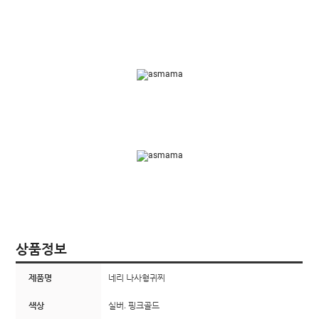
상품정보
제품명
네리 나사형귀찌
색상
실버. 핑크골드