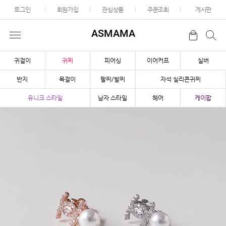
로그인
회원가입
관심상품
주문조회
게시판
ASMAMA
귀걸이
귀찌
피어싱
이어커프
실버
반지
목걸이
팔찌/발찌
자석 실리콘귀찌
유니크 스타일
남자 스타일
헤어
케이팝