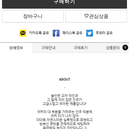
구매하기
장바구니
관심상품
카카오톡 공유
페이스북 공유
트위터 공유
구매안내
구매후기
상품문의
6
상세정보
ABOUT
-
늘씬한 교차 라인과
그 밑에 자리 잡은 진주가
고급스럽고 우아한 제품입니다!
귀찌의 대 부분을 가려주는 진주 덕분에
귀찌 티가 나지 않아
더더욱 자연스러운 실루엣으로 표현되고
눈부신 큐빅을 전체적으로 세팅하여
화려함도 놓치지 않았답니다 :-)