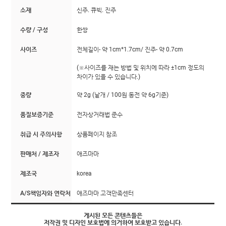
소재
신주. 큐빅. 진주
수량 / 구성
한쌍
사이즈
전체길이- 약 1cm*1.7cm/ 진주- 약 0.7cm
(※사이즈를 재는 방법 및 위치에 따라 ±1cm 정도의
차이가 있을 수 있습니다.)
중량
약 2g (낱개 / 100원 동전 약 6g기준)
품질보증기준
전자상거래법 준수
취급 시 주의사항
상품페이지 참조
판매처 / 제조자
애즈마마
제조국
korea
A/S책임자와 연락처
애즈마마 고객만족센터
게시된 모든 콘텐츠들은
저작권 및 디자인 보호법에 의거하여 보호받고 있습니다.