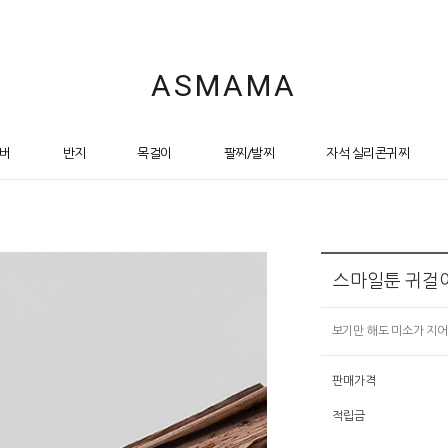
ASMAMA
버
반지
목걸이
팔찌/발찌
자석 실리콘귀찌
스마일툰 귀걸
보기만 해도 미소가 지어
판매가격
적립금