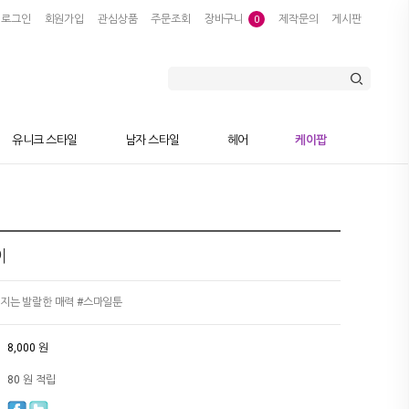
로그인
회원가입
관심상품
주문조회
장바구니
제작문의
게시판
0
유니크 스타일
남자 스타일
헤어
케이팝
이
지는 발랄한 매력 #스마일툰
8,000 원
80 원 적립