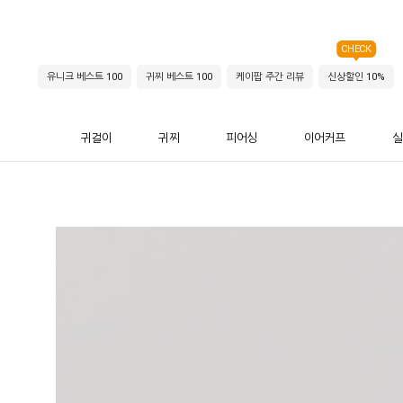
CHECK
유니크 베스트 100
귀찌 베스트 100
케이팝 주간 리뷰
신상할인 10%
귀걸이
귀찌
피어싱
이어커프
실