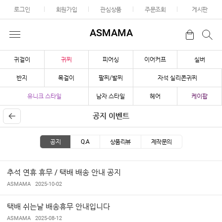
로그인
회원가입
관심상품
주문조회
게시판
ASMAMA
귀걸이
귀찌
피어싱
이어커프
실버
반지
목걸이
팔찌/발찌
자석 실리콘귀찌
유니크 스타일
남자 스타일
헤어
케이팝
공지 이벤트
공지
Q.A
상품리뷰
제작문의
추석 연휴 휴무 / 택배 배송 안내 공지
ASMAMA
2025-10-02
택배 쉬는날 배송휴무 안내입니다
ASMAMA
2025-08-12