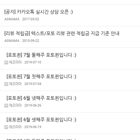
[공지] 카카오톡 실시간 상담 오픈 :)
ASMAMA
2017-03-02
[리뷰 적립금] 텍스트/포토 리뷰 관련 적립금 지급 기준 안내
ASMAMA
2015-09-22
[포토퀸] 7월 둘째주 포토퀸입니다 :)
애즈마마
2019-07-10
[포토퀸] 7월 첫째주 포토퀸입니다 :)
애즈마마
2019-07-04
[포토퀸] 6월 넷째주 포토퀸입니다 :)
애즈마마
2019-06-26
[포토퀸] 6월 셋째주 포토퀸입니다 :)
애즈마마
2019-06-19