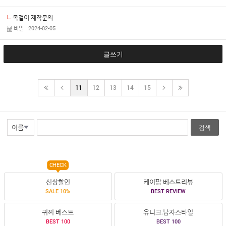
목걸이 제작문의
비밀
2024-02-05
글쓰기
11
12
13
14
15
검색
CHECK
신상할인
케이팝 베스트리뷰
SALE 10%
BEST REVIEW
귀찌 베스트
유니크.남자스타일
BEST 100
BEST 100