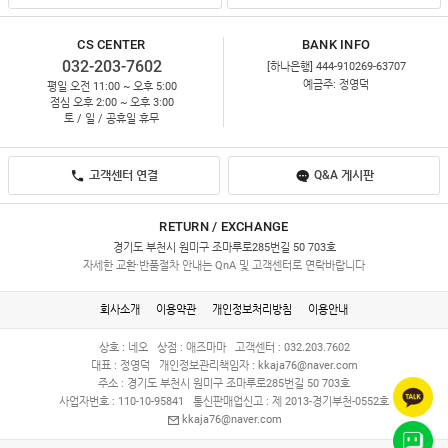
CS CENTER
BANK INFO
032-203-7602
[하나은행] 444-910269-63707
예금주: 정영덕
평일 오전 11:00 ~ 오후 5:00
점심 오후 2:00 ~ 오후 3:00
토 / 일 / 공휴일 휴무
고객센터 연결
Q&A 게시판
RETURN / EXCHANGE
경기도 부천시 원미구 조마루로285번길 50 703호
자세한 교환·반품절차 안내는 QnA 및 고객센터로 연락바랍니다
회사소개
이용약관
개인정보처리방침
이용안내
상호 : 네오
상점 : 애즈마마
고객센터 : 032.203.7602
대표 : 정영덕
개인정보관리책임자 :
kkaja76@naver.com
주소 : 경기도 부천시 원미구 조마루로285번길 50 703호
사업자번호 : 110-10-95841
통신판매업신고 : 제 2013-경기부천-0552호
kkaja76@naver.com