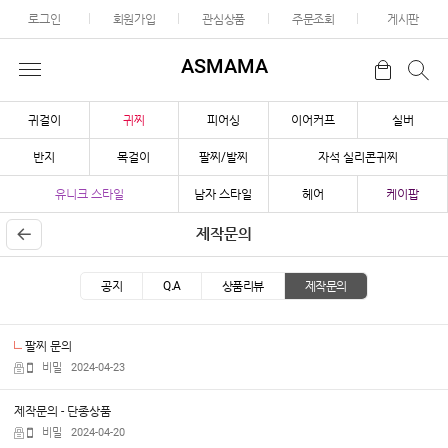
로그인
회원가입
관심상품
주문조회
게시판
ASMAMA
귀걸이
귀찌
피어싱
이어커프
실버
반지
목걸이
팔찌/발찌
자석 실리콘귀찌
유니크 스타일
남자 스타일
헤어
케이팝
제작문의
공지
Q.A
상품리뷰
제작문의
팔찌 문의
비밀
2024-04-23
제작문의 - 단종상품
비밀
2024-04-20